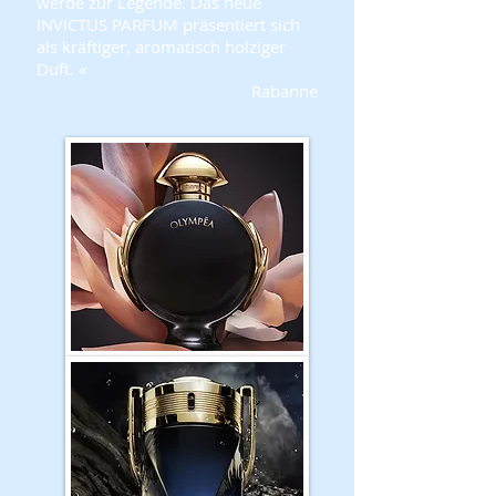
werde zur Legende.
Das neue
INVICTUS PARFUM präsentiert sich
als kräftiger, aromatisch holziger
Duft
. «
Rabanne