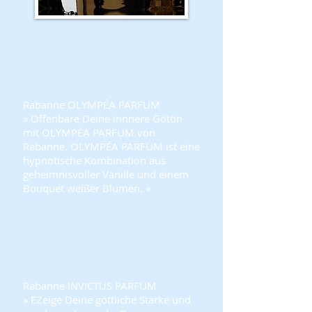
Die neuen Parfums
von Rabanne
Rabanne OLYMPÉA PARFUM
» Offenbare Deine innnere Göttin
mit OLYMPÉA PARFUM von
Rabanne. OLYMPÉA PARFUM ist eine
hypnotische Kombination aus
geheimnisvoller Vanille und einem
Bouquet weißer Blumen. «
Rabanne
INVICTUS PARFUM
» EZeige Deine göttliche Stärke und