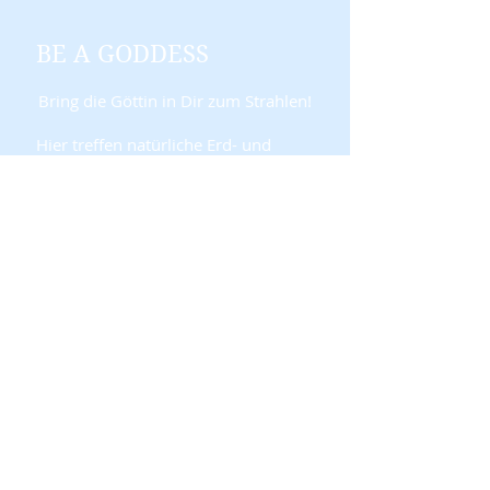
BE A GODDESS
Bring die Göttin in Dir zum Strahlen!
Hier treffen natürliche Erd- und
Terrakotta-Nuancen auf
türkisfarbene Akzente und
auffallende Liner-Looks.
Mit dem
All Seasons Bronzing
Powder
zauberst Du Dir einen
natürlich gebräunten Teint egal zu
welcher Jahreszeit! Die drei
aufeinander abgestimmten
Nuancen, mit zusätzlichen Glow,
verleihen Deinem Teint einen
sommerlichen Look.